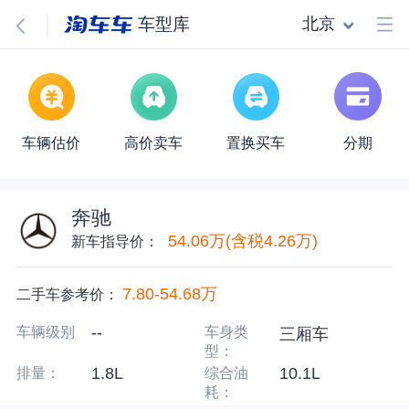
北京
车型库
车辆估价
高价卖车
置换买车
分期
奔驰
54.06万(含税4.26万)
新车指导价：
7.80
-
54.68
万
二手车参考价：
--
车辆级别
车身类
三厢车
型：
1.8
L
10.1
L
排量：
综合油
耗：